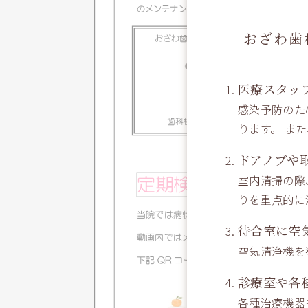
おざわ歯
医療スタッ
感染予防のた
ります。 ま
ドアノブや
室内清掃の際
りを重点的に
待合室に空
空気清浄機を
診療室や各
各種治療機器