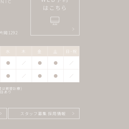
片岡1292
水
木
金
土
日･祝
●
／
●
●
／
●
／
●
●
／
曜は振替診療)
正日あり
スタッフ募集 採用情報