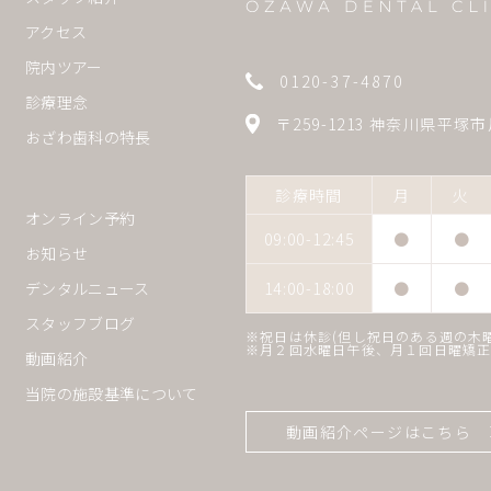
アクセス
院内ツアー
0120-37-4870
診療理念
〒259-1213 神奈川県平塚市
おざわ歯科の特長
診療時間
月
火
オンライン予約
09:00-12:45
●
●
お知らせ
14:00-18:00
●
●
デンタルニュース
スタッフブログ
※祝日は休診(但し祝日のある週の木
※月２回水曜日午後、月１回日曜矯
動画紹介
当院の施設基準について
動画紹介ページはこちら