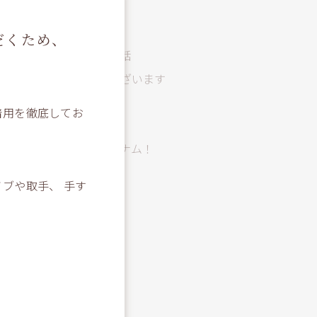
野球観戦
春
だくため、
美味しいラーメン屋のお話
あけましておめでとうございます
年末年始休診のお知らせ
着用を徹底してお
那須岳登山！！
エクスペクト・パトローナム！
campの話
ブや取手、 手す
ひとり旅