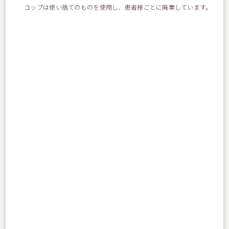
コップは使い捨てのものを使用し、患者様ごとに廃棄しています。
カテゴリー
トップページ-お知らせ
お知らせ
スタッフブログ
デンタルニュース
最近の投稿
歯周病検査について
ドライブの話
誕生日会の話
ジブリパークに行ってきた話
涼しくなってきました
提携医院：マロデンタル&メディカル東京
お祭り！
お子さんの仕上げ磨き対策！！