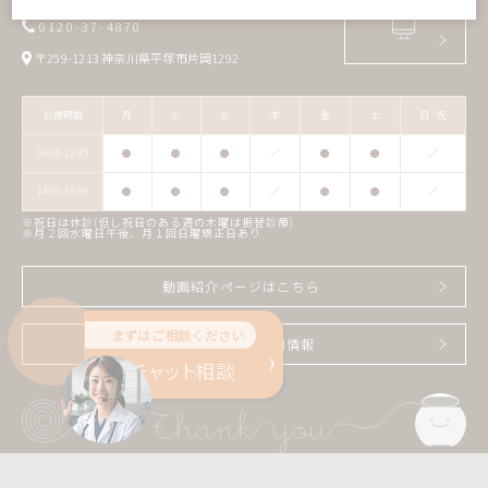
0120-37-4870
〒259-1213 神奈川県平塚市片岡1292
診療時間
月
火
水
木
金
土
日･祝
09:00-12:45
●
●
●
／
●
●
／
14:00-18:00
●
●
●
／
●
●
／
※祝日は休診(但し祝日のある週の木曜は振替診療)
※月２回水曜日午後、月１回日曜矯正日あり
動画紹介ページはこちら
まずはご相談ください
スタッフ募集 採用情報
AI
チャット
相談
© おざわ歯科医院