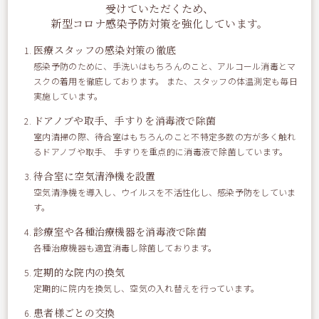
受けていただくため、
新型コロナ感染予防対策を強化しています。
こんにちは！ 写真（ちゃんと載ってるかな？？）は こないだ母
医療スタッフの感染対策の徹底
と作った生春巻きです☆☆ 外で食べてばかりだったんですが、
感染予防のために、手洗いはもちろんのこと、アルコール消毒とマ
ライスペーパーやら 春雨やら買い込んで、チリソースなんか作
スクの着用を徹底しております。 また、スタッフの体温測定も毎日
ったりして。。。 無駄に時間が過ぎました！！笑 自宅に異国情
実施しています。
緒が溢れた瞬間でした(*^o^*)
ドアノブや取手、手すりを消毒液で除菌
室内清掃の際、待合室はもちろんのこと不特定多数の方が多く触れ
るドアノブや取手、 手すりを重点的に消毒液で除菌しています。
待合室に空気清浄機を設置
空気清浄機を導入し、ウイルスを不活性化し、感染予防をしていま
す。
« 野球観戦
当院の施設基準について »
診療室や各種治療機器を消毒液で除菌
各種治療機器も適宜消毒し除菌しております。
定期的な院内の換気
定期的に院内を換気し、空気の入れ替えを行っています。
患者様ごとの交換