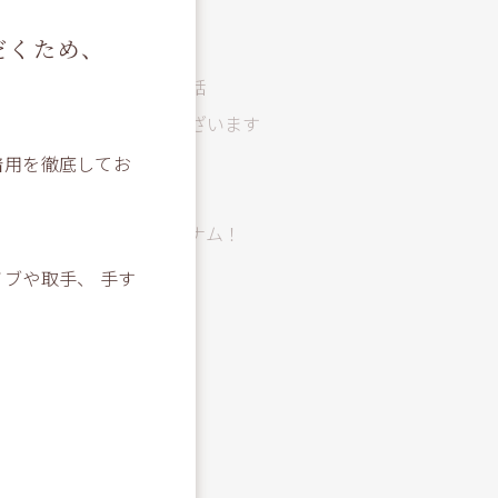
野球観戦
だくため、
春
美味しいラーメン屋のお話
あけましておめでとうございます
年末年始休診のお知らせ
着用を徹底してお
那須岳登山！！
エクスペクト・パトローナム！
campの話
ブや取手、 手す
ひとり旅