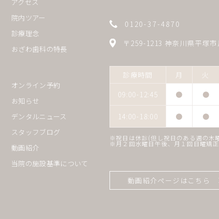
アクセス
院内ツアー
0120-37-4870
診療理念
〒259-1213 神奈川県平塚市
おざわ歯科の特長
診療時間
月
火
オンライン予約
09:00-12:45
●
●
お知らせ
14:00-18:00
●
●
デンタルニュース
スタッフブログ
※祝日は休診(但し祝日のある週の木
※月２回水曜日午後、月１回日曜矯
動画紹介
当院の施設基準について
動画紹介ページはこちら