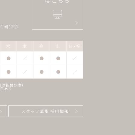
片岡1292
水
木
金
土
日･祝
●
／
●
●
／
●
／
●
●
／
曜は振替診療)
正日あり
スタッフ募集 採用情報