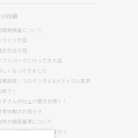
近の投稿
歯周病検査について
ドライブの話
誕生日会の話
ジブリパークに行ってきた話
涼しくなってきました
提携医院：マロデンタル&メディカル東京
お祭り！
お子さんの仕上げ磨き対策！！
夏季休暇のお知らせ
当院の施設基準について
ベトナム料理はいかがですか？