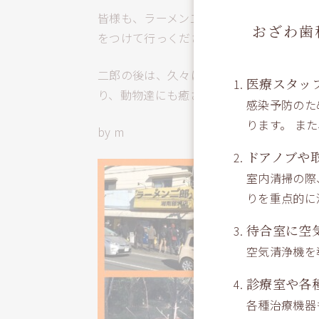
皆様も、ラーメン二郎に行く際は、しっか
おざわ歯
をつけて行っください！
二郎の後は、久々にズーラシアに行ってき
医療スタッ
り、動物達にも癒され、よい秋の一日を過
感染予防のた
ります。 ま
by m
ドアノブや
室内清掃の際
りを重点的に
待合室に空
空気清浄機を
診療室や各
各種治療機器