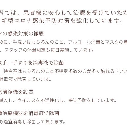
りとルールの予習をして、注文の麺の量にも気
科では、患者様に安心して治療を
受けていた
新型コロナ感染予防対策を強化しています。
ました。高カロリー摂取した後の良い運動にな
フの感染対策の徹底
ごす事ができました。
めに、手洗いはもちろんのこと、アルコール消毒とマスクの
た、スタッフの体温測定も毎日実施しています。
取手、手すりを消毒液で除菌
、待合室はもちろんのこと不特定多数の方が多く触れるドアノ
消毒液で除菌しています。
気清浄機を設置
導入し、ウイルスを不活性化し、感染予防をしています。
種治療機器を消毒液で除菌
も適宜消毒し除菌しております。