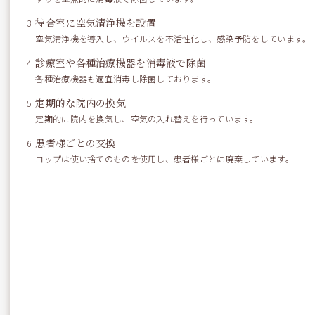
きっとこの夏も何度も作ることになるかと思います（笑）
待合室に空気清浄機を設置
空気清浄機を導入し、ウイルスを不活性化し、感染予防をしています。
診療室や各種治療機器を消毒液で除菌
各種治療機器も適宜消毒し除菌しております。
by DHG
定期的な院内の換気
定期的に院内を換気し、空気の入れ替えを行っています。
患者様ごとの交換
コップは使い捨てのものを使用し、患者様ごとに廃棄しています。
« 休日の話
楽しい休日の話 »