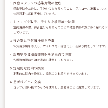
医療スタッフの感染対策の徹底
デンタルニュース
感染予防のために、手洗いはもちろんのこと、アルコール消毒とマスク
体温測定も毎日実施しています。
最近の投稿
ドアノブや取手、手すりを消毒液で除菌
歯周病検査について
室内清掃の際、待合室はもちろんのこと不特定多数の方が多く触れるド
ドライブの話
しています。
誕生日会の話
待合室に空気清浄機を設置
ジブリパークに行ってきた話
空気清浄機を導入し、ウイルスを不活性化し、感染予防をしています。
涼しくなってきました
診療室や各種治療機器を消毒液で除菌
提携医院：マロデンタル&メディカル東京
各種治療機器も適宜消毒し除菌しております。
お祭り！
定期的な院内の換気
お子さんの仕上げ磨き対策！！
定期的に院内を換気し、空気の入れ替えを行っています。
夏季休暇のお知らせ
患者様ごとの交換
当院の施設基準について
コップは使い捨てのものを使用し、患者様ごとに廃棄しています。
ベトナム料理はいかがですか？
野球観戦
春
美味しいラーメン屋のお話