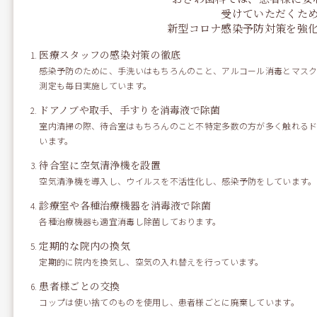
« おざわ歯科 のビアー・パー
素敵なプレゼントの話 »
受けていただくた
ティー の話し
新型コロナ感染予防対策を強
医療スタッフの感染対策の徹底
感染予防のために、手洗いはもちろんのこと、アルコール消毒とマスク
測定も毎日実施しています。
ドアノブや取手、手すりを消毒液で除菌
室内清掃の際、待合室はもちろんのこと不特定多数の方が多く触れるド
います。
カテゴリー
待合室に空気清浄機を設置
空気清浄機を導入し、ウイルスを不活性化し、感染予防をしています。
トップページ-お知らせ
お知らせ
診療室や各種治療機器を消毒液で除菌
スタッフブログ
各種治療機器も適宜消毒し除菌しております。
デンタルニュース
定期的な院内の換気
定期的に院内を換気し、空気の入れ替えを行っています。
最近の投稿
患者様ごとの交換
コップは使い捨てのものを使用し、患者様ごとに廃棄しています。
歯周病検査について