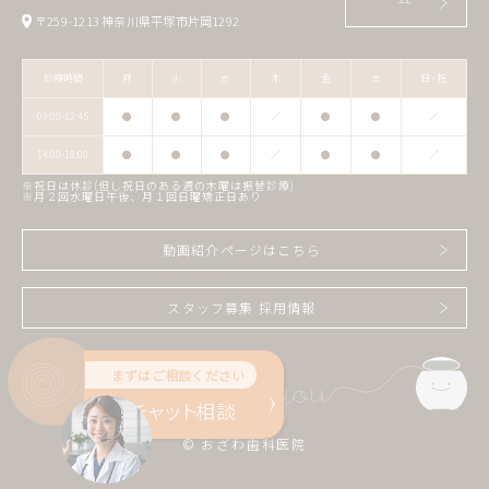
〒259-1213 神奈川県平塚市片岡1292
診療時間
月
火
水
木
金
土
日･祝
09:00-12:45
●
●
●
／
●
●
／
14:00-18:00
●
●
●
／
●
●
／
※祝日は休診(但し祝日のある週の木曜は振替診療)
※月２回水曜日午後、月１回日曜矯正日あり
動画紹介ページはこちら
スタッフ募集 採用情報
まずはご相談ください
AI
チャット
相談
© おざわ歯科医院