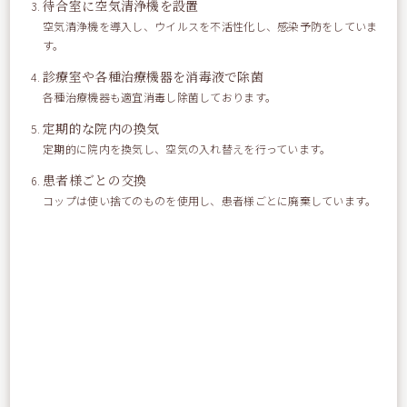
待合室に空気清浄機を設置
空気清浄機を導入し、ウイルスを不活性化し、感染予防をしていま
す。
今 ロサンゼルスのUSC(南カリフォルニア大学）に研修にきて
いますが、ここでも日常てきに インプラント治療がおこなわ
診療室や各種治療機器を消毒液で除菌
れています。
各種治療機器も適宜消毒し除菌しております。
定期的な院内の換気
インプラントフィクスチャーは、 １本 １本 完全滅菌さ
定期的に院内を換気し、空気の入れ替えを行っています。
れ、保存期限もきめられています。
患者様ごとの交換
それぞれ LOT ナンバーがきめられていて、いつ どこで製
コップは使い捨てのものを使用し、患者様ごとに廃棄しています。
造され、また どういうルートで歯科医師に供給され、 それ
が 患者さまに提供されているかが わかるようになっていま
す。
おざわ歯科医院・平塚総合歯科センターでも 手術記録用紙
に そのLOT番号などすべてのデーターの管理がおこなわれて
います。