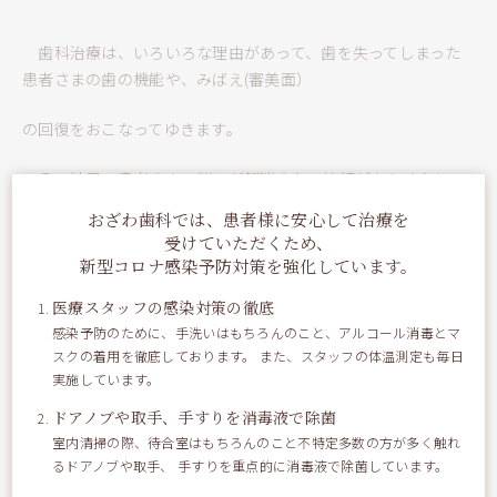
歯科治療は、いろいろな理由があって、歯を失ってしまった
患者さまの歯の機能や、みばえ(審美面）
の回復をおこなってゆきます。
その結果 患者さまの悩みが解消され、笑顔がおおくなり、
元気になってゆくかたもたくさんいらっしゃいます。
おざわ歯科では、患者様に安心して治療を
受けていただくため、
新型コロナ感染予防対策を強化しています。
そんな治療のひとつの選択肢として 人工歯根治療がありま
医療スタッフの感染対策の徹底
す。もちろん、入れ歯や ブリッジで
感染予防のために、手洗いはもちろんのこと、アルコール消毒とマ
スクの着用を徹底しております。 また、スタッフの体温測定も毎日
実施しています。
十分満足するかたもいらっしゃいますが、ぎゃくに、これらの
治療方法では限界があり インプラント
ドアノブや取手、手すりを消毒液で除菌
室内清掃の際、待合室はもちろんのこと不特定多数の方が多く触れ
治療を希望される患者さまもいらっしゃいます。
るドアノブや取手、 手すりを重点的に消毒液で除菌しています。