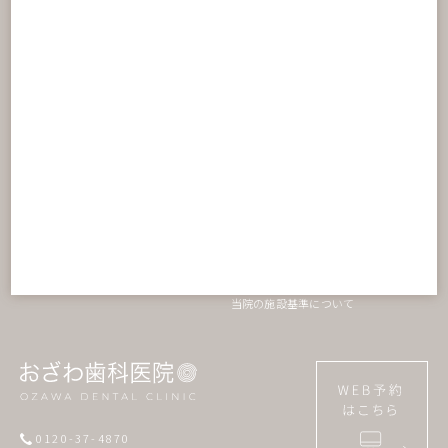
料金表
内科的歯周病治療
アクセス
インプラント
院内ツアー
セラミック治療
診療理念
ホワイトニング
おざわ歯科の特長
矯正歯科
親知らず外来
オンライン予約
入れ歯治療
お知らせ
口腔がん検診
デンタルニュース
小児歯科
スタッフブログ
訪問歯科診療
動画紹介
院長カウンセリング
当院の施設基準について
0120-37-4870