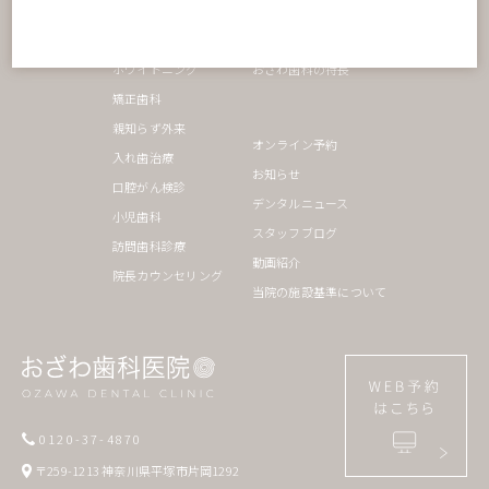
インプラント
院内ツアー
セラミック治療
診療理念
ホワイトニング
おざわ歯科の特長
矯正歯科
親知らず外来
オンライン予約
入れ歯治療
お知らせ
口腔がん検診
デンタルニュース
小児歯科
スタッフブログ
訪問歯科診療
動画紹介
院長カウンセリング
当院の施設基準について
0120-37-4870
〒259-1213 神奈川県平塚市片岡1292