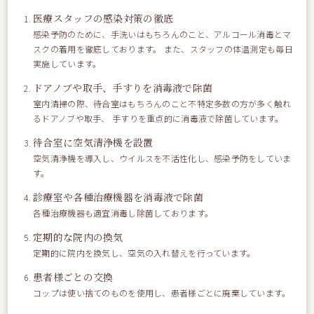
医療スタッフの感染対策の徹底
感染予防のために、手洗いはもちろんのこと、アルコール消毒とマ
スクの着用を徹底しております。 また、スタッフの体温測定も毎日
実施しています。
ドアノブや取手、手すりを消毒液で除菌
室内清掃の際、待合室はもちろんのこと不特定多数の方が多く触れ
るドアノブや取手、 手すりを重点的に消毒液で除菌しています。
待合室に空気清浄機を設置
空気清浄機を導入し、ウイルスを不活性化し、感染予防をしていま
す。
診療室や各種治療機器を消毒液で除菌
各種治療機器も適宜消毒し除菌しております。
定期的な院内の換気
定期的に院内を換気し、空気の入れ替えを行っています。
患者様ごとの交換
コップは使い捨てのものを使用し、患者様ごとに廃棄しています。
産休中の S さんも 参加してくれました。