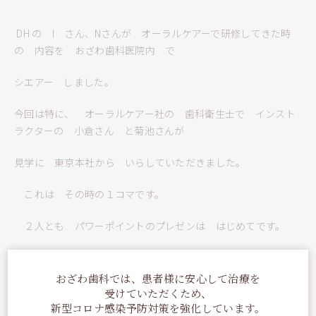
DH の I さん、Nさんが オーラルケアーで研修してきた時
の 内容を おざわ歯科医院内 で
シエアー しました。
今回は特に、 オーラルケアー社の 歯科衛生士で インスト
ラクターの 小倉さん と菊池さんが
見学に 東京本社から いらしていただきました。
これは その時の１コマです。
２人とも パワーポイントのプレゼンは はじめてです。
いわば デビュー戦でした。
おざわ歯科では、患者様に安心して治療を
受けていただくため、
新型コロナ感染予防対策を強化しています。