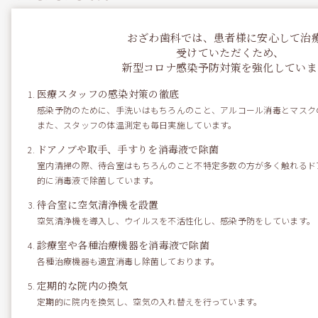
おざわ歯科では、患者様に安心して治
受けていただくため、
本日は ７２名の患者さまのご来院がありました。
新型コロナ感染予防対策を強化していま
定期健診や プライベートＰＭＴC、歯科治療、インプラント
医療スタッフの感染対策の徹底
治療、審美歯科治療、手術室での外科処
感染予防のために、手洗いはもちろんのこと、アルコール消毒とマスク
また、スタッフの体温測定も毎日実施しています。
置、 重度感染症の緊急患者さま、内科的に歯周病を治療する
ドアノブや取手、手すりを消毒液で除菌
患者さま、カウンセリングの患者さま
室内清掃の際、待合室はもちろんのこと不特定多数の方が多く触れるド
的に消毒液で除菌しています。
などなど・・・・・ 本当に多くの患者さまのご来院が
待合室に空気清浄機を設置
ありました。
空気清浄機を導入し、ウイルスを不活性化し、感染予防をしています。
診療室や各種治療機器を消毒液で除菌
各種治療機器も適宜消毒し除菌しております。
定期的な院内の換気
定期的に院内を換気し、空気の入れ替えを行っています。
おざわ歯科医院・平塚総合歯科センター は
１２月２９日