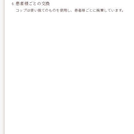
まで 診療をしています。
患者様ごとの交換
コップは使い捨てのものを使用し、患者様ごとに廃棄しています。
また 来年は
１月５日 午後から 診療 と 矯正科
のス
タートとなります。
今後も スタッフ一同
みなさまから 愛され 必要とされ
る 歯科医院をめざしてゆきます。
Ｂｙ Ｈｉｒｏ