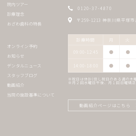
院内ツアー
0120-37-4870
診療理念
〒259-1213 神奈川県平塚市
おざわ歯科の特長
診療時間
月
火
オンライン予約
09:00-12:45
●
●
お知らせ
14:00-18:00
●
●
デンタルニュース
スタッフブログ
※祝日は休診(但し祝日のある週の木
※月２回水曜日午後、月１回日曜矯
動画紹介
当院の施設基準について
動画紹介ページはこちら