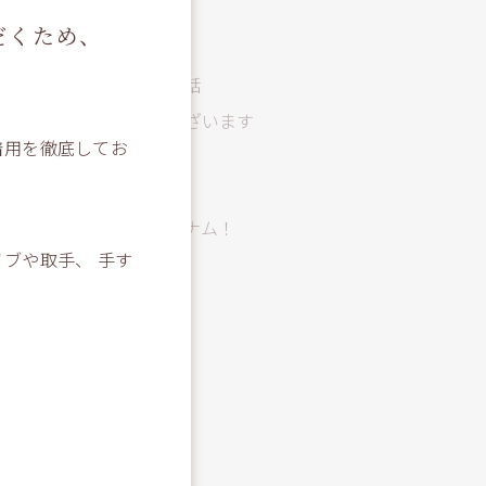
野球観戦
だくため、
春
美味しいラーメン屋のお話
あけましておめでとうございます
着用を徹底してお
年末年始休診のお知らせ
那須岳登山！！
エクスペクト・パトローナム！
ブや取手、 手す
campの話
ひとり旅
。