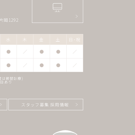
片岡1292
水
木
金
土
日･祝
●
／
●
●
／
●
／
●
●
／
曜は振替診療)
正日あり
スタッフ募集 採用情報