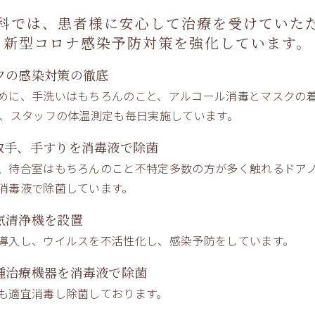
科では、患者様に安心して治療を
受けていた
新型コロナ感染予防対策を強化しています。
フの感染対策の徹底
めに、手洗いはもちろんのこと、アルコール消毒とマスクの
た、スタッフの体温測定も毎日実施しています。
取手、手すりを消毒液で除菌
、待合室はもちろんのこと不特定多数の方が多く触れるドアノ
消毒液で除菌しています。
気清浄機を設置
導入し、ウイルスを不活性化し、感染予防をしています。
っぱいで
す
種治療機器を消毒液で除菌
も適宜消毒し除菌しております。