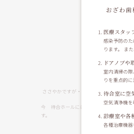
おざわ歯
医療スタッ
感染予防のた
ります。 ま
ドアノブや
室内清掃の際
りを重点的に
ささやかですが・・・
待合室に空
空気清浄機を
今 待合ホールには 花のかおり が い
診療室や各
各種治療機器