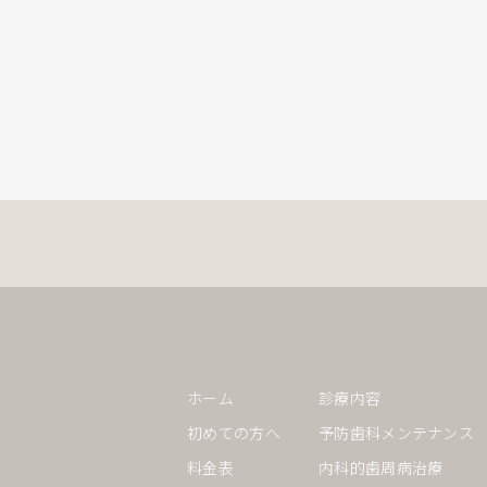
ホーム
診療内容
初めての方へ
予防歯科メンテナンス
料金表
内科的歯周病治療