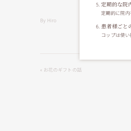
定期的な院
定期的に院内
By Hiro
患者様ごと
コップは使い
« お花のギフトの話