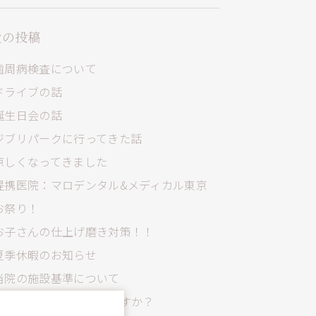
近の投稿
歯周病検査について
ドライブの話
誕生日会の話
ジブリパークに行ってきた話
涼しくなってきました
提携医院：マロデンタル&メディカル東京
お祭り！
お子さんの仕上げ磨き対策！！
夏季休暇のお知らせ
当院の施設基準について
ベトナム料理はいかがですか？