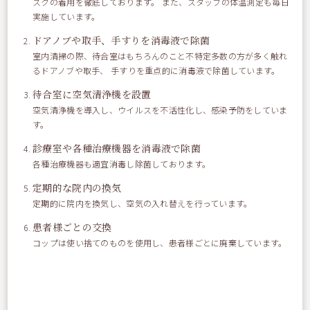
スクの着用を徹底しております。 また、スタッフの体温測定も毎日
だ水族館』
実施しています。
ドアノブや取手、手すりを消毒液で除菌
入館すると、心地よいアロマの香り。 そして、その先
室内清掃の際、待合室はもちろんのこと不特定多数の方が多く触れ
には…
るドアノブや取手、 手すりを重点的に消毒液で除菌しています。
待合室に空気清浄機を設置
空気清浄機を導入し、ウイルスを不活性化し、感染予防をしていま
す。
診療室や各種治療機器を消毒液で除菌
各種治療機器も適宜消毒し除菌しております。
定期的な院内の換気
定期的に院内を換気し、空気の入れ替えを行っています。
患者様ごとの交換
コップは使い捨てのものを使用し、患者様ごとに廃棄しています。