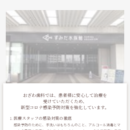
おざわ歯科では、患者様に安心して治療を
受けていただくため、
新型コロナ感染予防対策を強化しています。
先日のとある休日に、仲の良い友人と下町散歩に行きま
した。
医療スタッフの感染対策の徹底
感染予防のために、手洗いはもちろんのこと、アルコール消毒とマ
その途中に立ち寄ったスポットがココ。 『すみ