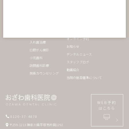
インプラント
院内ツアー
セラミック治療
診療理念
ホワイトニング
おざわ歯科の特長
矯正歯科
親知らず外来
オンライン予約
入れ歯治療
お知らせ
口腔がん検診
デンタルニュース
小児歯科
スタッフブログ
訪問歯科診療
動画紹介
院長カウンセリング
当院の施設基準について
0120-37-4870
〒259-1213 神奈川県平塚市片岡1292