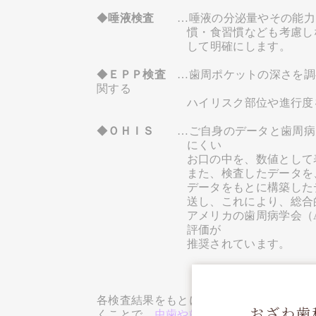
◆
唾液検査
…唾液の分泌量やその能力
慣・食習慣なども考慮し
して明確にします。
◆
ＥＰＰ検査
…歯周ポケットの深さを調
関する
ハイリスク部位や進行度
◆
ＯＨＩＳ
…ご自身のデータと歯周病
にくい
お口の中を、数値として
また、検査したデータを
データをもとに構築した
送し、これにより、総合
アメリカの歯周病学会（
評価が
推奨されています。
各検査結果をもとに、各個人にあわせた
予
おざわ歯
くことで、
虫歯や歯周病になりにくいお口