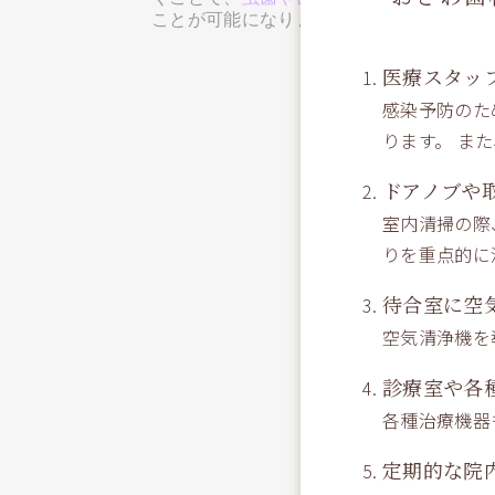
ことが
可能になります。
医療スタッ
感染予防のた
新たな虫歯
いつまでもご自
ります。 ま
健康なお口の
ドアノブや
室内清掃の際
りを重点的に
待合室に空
空気清浄機を
診療室や各
各種治療機器
定期的な院