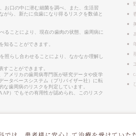
、お口の中に潜む細菌を調べ、また、生活習
ながら、新たに虫歯になり得るリスクを数値と
べることにより、現在の歯肉の状態、歯周病に
を知ることができます。
を照らし合わせることにより、なかなか理解し
表すことができます。
、アメリカの歯周病専門医が研究データや疫学
データベースシステム（プリバイザー社）に転
的な歯周病のリスクを判定しています。
AAP
）でもその有用性が認められ、このリスク
防プログラム
をたて、メンテナンスを続けてい
科では、患者様に安心して治療を
受けていた
の中＝健康なお口の中
をつくり、維持していく