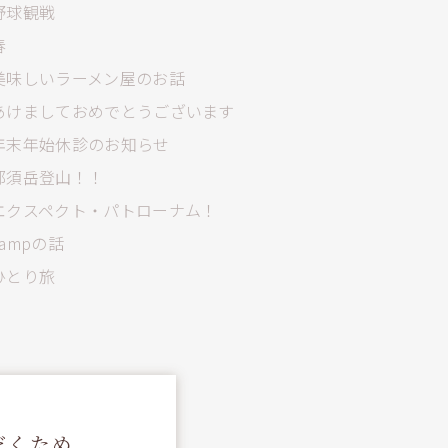
野球観戦
春
美味しいラーメン屋のお話
あけましておめでとうございます
年末年始休診のお知らせ
那須岳登山！！
エクスペクト・パトローナム！
campの話
ひとり旅
だくため、