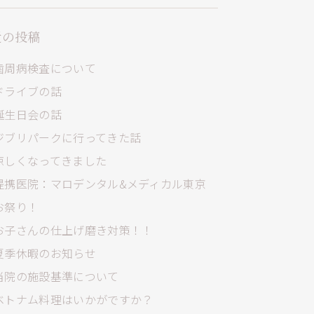
近の投稿
歯周病検査について
ドライブの話
誕生日会の話
ジブリパークに行ってきた話
涼しくなってきました
提携医院：マロデンタル&メディカル東京
お祭り！
お子さんの仕上げ磨き対策！！
夏季休暇のお知らせ
当院の施設基準について
ベトナム料理はいかがですか？