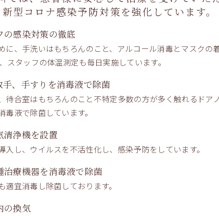
新型コロナ感染予防対策を強化しています。
フの感染対策の徹底
めに、手洗いはもちろんのこと、アルコール消毒とマスクの
をつくらぬように
身の歯を失わぬように
た、スタッフの体温測定も毎日実施しています。
中を維持するために
取手、手すりを消毒液で除菌
、待合室はもちろんのこと不特定多数の方が多く触れるドアノ
ｂｙ ｈｉ
消毒液で除菌しています。
気清浄機を設置
導入し、ウイルスを不活性化し、感染予防をしています。
種治療機器を消毒液で除菌
も適宜消毒し除菌しております。
内の換気