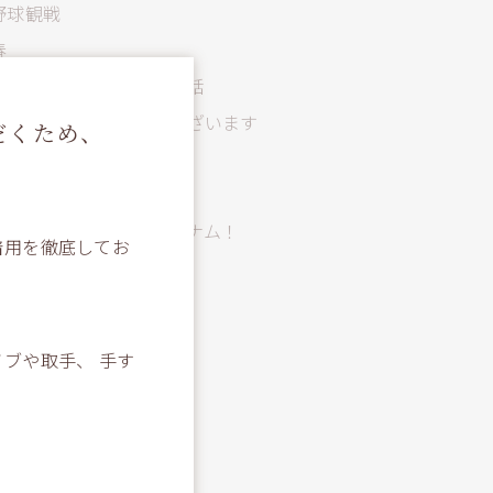
野球観戦
春
美味しいラーメン屋のお話
あけましておめでとうございます
だくため、
年末年始休診のお知らせ
那須岳登山！！
エクスペクト・パトローナム！
着用を徹底してお
campの話
ひとり旅
ブや取手、 手す