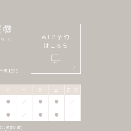
片岡1292
水
木
金
土
日･祝
●
／
●
●
／
●
／
●
●
／
曜は振替診療)
正日あり