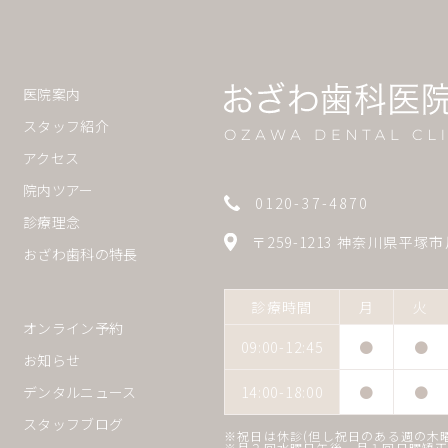
医院案内
スタッフ紹介
アクセス
院内ツアー
0120-37-4870
診療理念
〒259-1213 神奈川県平塚市
おざわ歯科の特長
診療時間
月
火
オンライン予約
09:00-12:45
●
●
お知らせ
14:00-18:00
●
●
デンタルニュース
スタッフブログ
※祝日は休診(但し祝日のある週の木
※月２回水曜日午後、月１回日曜矯