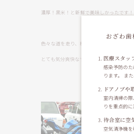
濃厚！黒米！と新鮮で美味しかったです！
おざわ歯
色々な道を走り、様々な景色を見て、自然
医療スタッ
とても気分爽快なツーリングでした。
感染予防のた
by,
ります。 ま
ドアノブや
室内清掃の際
りを重点的に
待合室に空
空気清浄機を