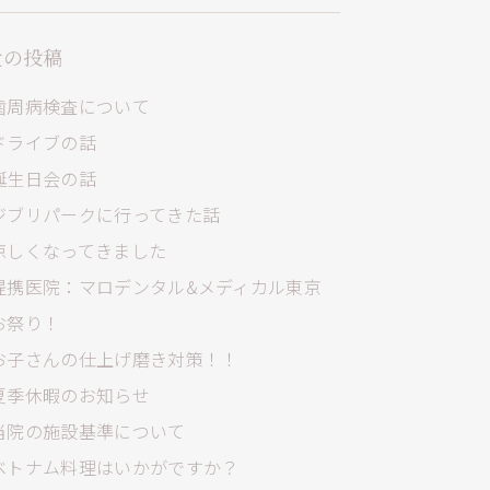
近の投稿
歯周病検査について
ドライブの話
誕生日会の話
ジブリパークに行ってきた話
涼しくなってきました
提携医院：マロデンタル&メディカル東京
お祭り！
お子さんの仕上げ磨き対策！！
夏季休暇のお知らせ
当院の施設基準について
ベトナム料理はいかがですか？