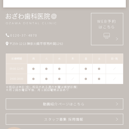
0120-37-4870
〒259-1213 神奈川県平塚市片岡1292
診療時間
月
火
水
木
金
土
日･祝
09:00-12:45
●
●
●
／
●
●
／
14:00-18:00
●
●
●
／
●
●
／
※祝日は休診(但し祝日のある週の木曜は振替診療)
※月２回水曜日午後、月１回日曜矯正日あり
動画紹介ページはこちら
スタッフ募集 採用情報