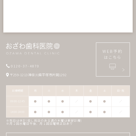
デンタルニュース
小児歯科
スタッフブログ
訪問歯科診療
動画紹介
院長カウンセリング
当院の施設基準について
0120-37-4870
〒259-1213 神奈川県平塚市片岡1292
診療時間
月
火
水
木
金
土
日･祝
09:00-12:45
●
●
●
／
●
●
／
14:00-18:00
●
●
●
／
●
●
／
※祝日は休診(但し祝日のある週の木曜は振替診療)
※月２回水曜日午後、月１回日曜矯正日あり