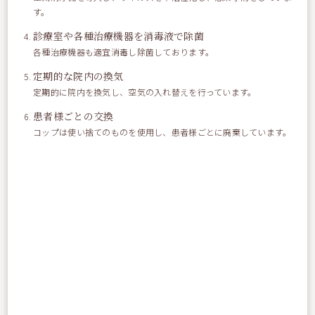
す。
シュワシュワしてひんやりして気持ち良かったです！
診療室や各種治療機器を消毒液で除菌
色も真っ青できれいでした、オススメです☆
各種治療機器も適宜消毒し除菌しております。
定期的な院内の換気
定期的に院内を換気し、空気の入れ替えを行っています。
患者様ごとの交換
コップは使い捨てのものを使用し、患者様ごとに廃棄しています。