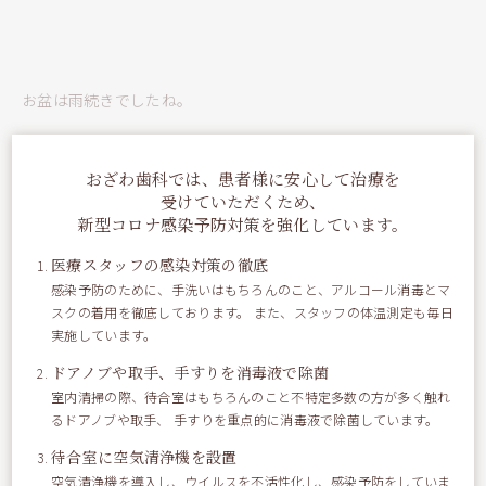
お盆は雨続きでしたね。
皆さんはどのように過ごされていましたか？
おざわ歯科では、患者様に安心して治療を
受けていただくため、
新型コロナ感染予防対策を強化しています。
私は箱根のユネッサンに行って来ました（●＾o＾●）
医療スタッフの感染対策の徹底
感染予防のために、手洗いはもちろんのこと、アルコール消毒とマ
新しく展望お風呂ができていてとても気持ち良かったです！！
スクの着用を徹底しております。 また、スタッフの体温測定も毎日
実施しています。
近くにプールも仮設？されていてプールと温泉が一緒に楽しめ
て最高でした(^○^)
ドアノブや取手、手すりを消毒液で除菌
室内清掃の際、待合室はもちろんのこと不特定多数の方が多く触れ
るドアノブや取手、 手すりを重点的に消毒液で除菌しています。
待合室に空気清浄機を設置
期間限定で『ガリガリ君ソーダー風呂』がありました。
空気清浄機を導入し、ウイルスを不活性化し、感染予防をしていま