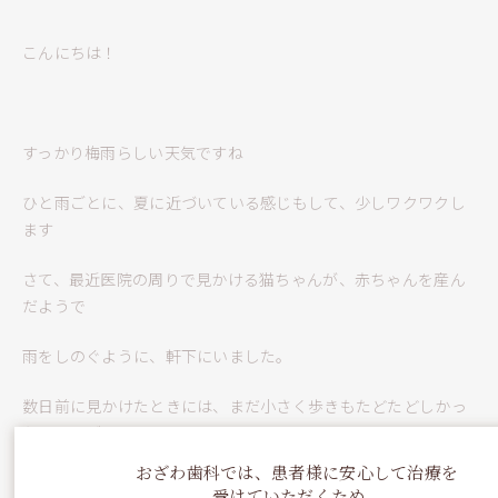
こんにちは！
すっかり梅雨らしい天気ですね
ひと雨ごとに、夏に近づいている感じもして、少しワクワクし
ます
さて、最近医院の周りで見かける猫ちゃんが、赤ちゃんを産ん
だようで
雨をしのぐように、軒下にいました。
数日前に見かけたときには、まだ小さく歩きもたどたどしかっ
たのですが、
おざわ歯科では、患者様に安心して治療を
昨日は、兄弟で遊んでいる姿はとても愛らしいです
受けていただくため、