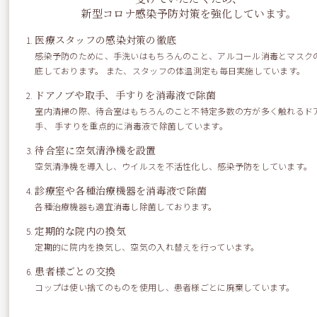
新型コロナ感染予防対策を強化しています。
医療スタッフの感染対策の徹底
感染予防のために、手洗いはもちろんのこと、アルコール消毒とマスク
底しております。 また、スタッフの体温測定も毎日実施しています。
ドアノブや取手、手すりを消毒液で除菌
室内清掃の際、待合室はもちろんのこと不特定多数の方が多く触れるド
梅雨時期でも、癒されます
手、 手すりを重点的に消毒液で除菌しています。
待合室に空気清浄機を設置
空気清浄機を導入し、ウイルスを不活性化し、感染予防をしています。
皆さんも、梅雨を乗り越え夏に向けて、体調管理に気を付けま
診療室や各種治療機器を消毒液で除菌
しょう！
各種治療機器も適宜消毒し除菌しております。
定期的な院内の換気
by.ay
定期的に院内を換気し、空気の入れ替えを行っています。
患者様ごとの交換
コップは使い捨てのものを使用し、患者様ごとに廃棄しています。