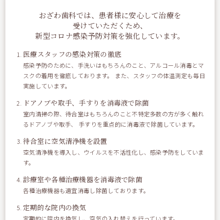
おざわ歯科では、患者様に安心して治療を
ようやく涼しくなってきました！(*^。^*)
受けていただくため、
先日、横浜へ買い物へ行ってきました。
新型コロナ感染予防対策を強化しています。
医療スタッフの感染対策の徹底
帰りにコスモワールドへ(*^。^*)
感染予防のために、手洗いはもちろんのこと、アルコール消毒とマ
スクの着用を徹底しております。 また、スタッフの体温測定も毎日
港の風が気持ちがよく、子供とおおはしゃぎで楽しく過ごしま
実施しています。
した(*^。^*)
ドアノブや取手、手すりを消毒液で除菌
室内清掃の際、待合室はもちろんのこと不特定多数の方が多く触れ
今度は是非冬に来て、イルミネーションを楽しみたいです
るドアノブや取手、 手すりを重点的に消毒液で除菌しています。
★！！
待合室に空気清浄機を設置
空気清浄機を導入し、ウイルスを不活性化し、感染予防をしていま
DH K.T
す。
診療室や各種治療機器を消毒液で除菌
各種治療機器も適宜消毒し除菌しております。
定期的な院内の換気
定期的に院内を換気し、空気の入れ替えを行っています。