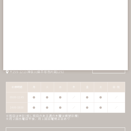
デンタルニュース
小児歯科
スタッフブログ
訪問歯科診療
動画紹介
院長カウンセリング
当院の施設基準について
0120-37-4870
〒259-1213 神奈川県平塚市片岡1292
診療時間
月
火
水
木
金
土
日･祝
09:00-12:45
●
●
●
／
●
●
／
14:00-18:00
●
●
●
／
●
●
／
※祝日は休診(但し祝日のある週の木曜は振替診療)
※月２回水曜日午後、月１回日曜矯正日あり