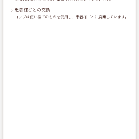
患者様ごとの交換
« ランチのお話し
パンケーキの話 »
コップは使い捨てのものを使用し、患者様ごとに廃棄しています。
カテゴリー
トップページ-お知らせ
お知らせ
スタッフブログ
デンタルニュース
最近の投稿
歯周病検査について