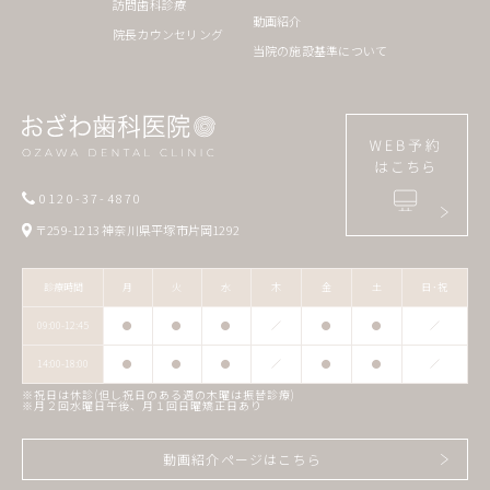
訪問歯科診療
動画紹介
院長カウンセリング
当院の施設基準について
0120-37-4870
〒259-1213 神奈川県平塚市片岡1292
診療時間
月
火
水
木
金
土
日･祝
09:00-12:45
●
●
●
／
●
●
／
14:00-18:00
●
●
●
／
●
●
／
※祝日は休診(但し祝日のある週の木曜は振替診療)
※月２回水曜日午後、月１回日曜矯正日あり
動画紹介ページはこちら