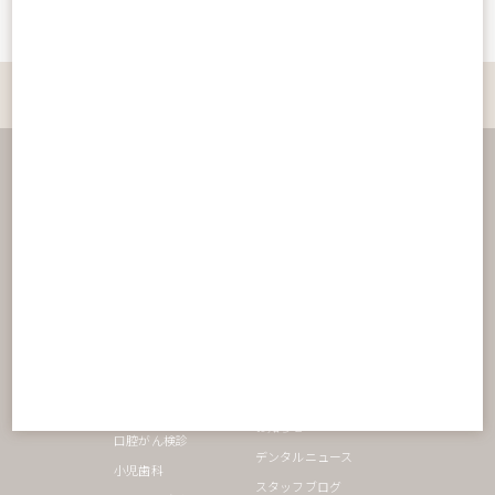
ひとり旅
ホーム
診療内容
医院案内
初めての方へ
予防歯科メンテナンス
スタッフ紹介
料金表
内科的歯周病治療
アクセス
インプラント
院内ツアー
セラミック治療
診療理念
ホワイトニング
おざわ歯科の特長
矯正歯科
親知らず外来
オンライン予約
入れ歯治療
お知らせ
口腔がん検診
デンタルニュース
小児歯科
スタッフブログ