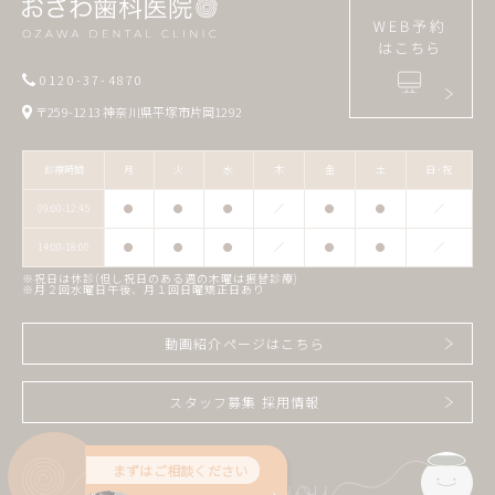
0120-37-4870
〒259-1213 神奈川県平塚市片岡1292
診療時間
月
火
水
木
金
土
日･祝
09:00-12:45
●
●
●
／
●
●
／
14:00-18:00
●
●
●
／
●
●
／
※祝日は休診(但し祝日のある週の木曜は振替診療)
※月２回水曜日午後、月１回日曜矯正日あり
動画紹介ページはこちら
スタッフ募集 採用情報
まずはご相談ください