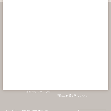
ホーム
診療内容
医院案内
初めての方へ
予防歯科メンテナンス
スタッフ紹介
料金表
内科的歯周病治療
アクセス
インプラント
院内ツアー
セラミック治療
診療理念
ホワイトニング
おざわ歯科の特長
矯正歯科
親知らず外来
オンライン予約
入れ歯治療
お知らせ
口腔がん検診
デンタルニュース
小児歯科
スタッフブログ
訪問歯科診療
動画紹介
院長カウンセリング
当院の施設基準について